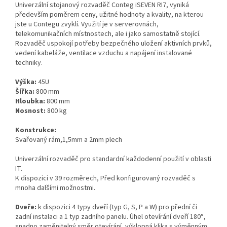
Univerzální stojanový rozvaděč Conteg iSEVEN RI7, vyniká
především poměrem ceny, užitné hodnoty a kvality, na kterou
jste u Contegu zvyklí. Využití je v serverovnách,
telekomunikačních místnostech, ale i jako samostatně stojící.
Rozvaděč uspokojí potřeby bezpečného uložení aktivních prvků,
vedení kabeláže, ventilace vzduchu a napájení instalované
techniky.
Výška:
45U
Šířka:
800 mm
Hloubka:
800 mm
Nosnost:
8
00 kg
Konstrukce:
Svařovaný rám,1,5mm a 2mm plech
Univerzální rozvaděč pro standardní každodenní použití v oblasti
IT.
K dispozici v 39 rozměrech, Před konfigurovaný rozvaděč s
mnoha dalšími možnostmi.
Dveře:
k dispozici 4 typy
dveří
(typ G, S, P a W) pro přední či
zadní instalaci a 1 typ zadního panelu. Úhel otevírání dveří 180°,
snadno zaměnitelný směr otevírání, výklopná klika s výměnným