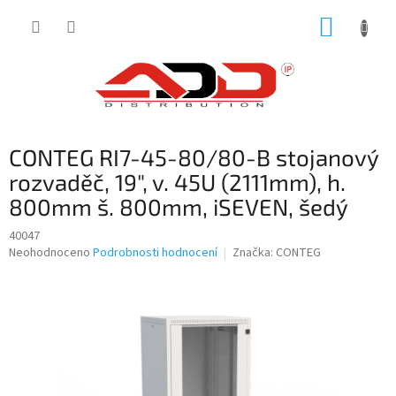
Přejít
NÁKUP
na
obsah
KOŠÍK
CONTEG RI7-45-80/80-B stojanový
rozvaděč, 19", v. 45U (2111mm), h.
800mm š. 800mm, iSEVEN, šedý
40047
Průměrné
Neohodnoceno
Podrobnosti hodnocení
Značka:
CONTEG
hodnocení
produktu
je
0,0
z
5
hvězdiček.