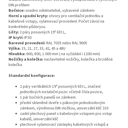
DIN profilem
Bočnice:
snadno odnímatelné, vybavené zámkem
Horní a spodní kryty:
otvory pro
ventilační jednotku
a
kabelové vstupy, vylamovací provedení. Počet závisí na
konkrétním půdorysu.
Lišty:
2 páry posuvných 19" lišt L,
IP krytí:
IP30
Barevné provedení:
RAL 7035
nebo
RAL 9005
Výška:
15, 21, 27, 33, 42, 45 a 48U
Hloubka:
600, 800, 1 000 mm ( na vyžádání i 1200 mm)
Nožičky a kolečka:
nastavitelné
nožičky, kolečka a brzděná
kolečka
Standardní konfigurace:
2 páry vertikálních 19" posuvných lišt L, značení
jednotlivých instalační pozic včetně čísla pozice,
1 pár bočních panelů se zámkem
přední skleněné dveře s pákovým jednobodovým
zámkem, výměnnou DIN vložkou, univerzální klíč 333
zadní plechový panel s kabelovým vstupem pro vstup
kabelů, univerzální klíč
plechové vylamovací záslepky kabelových vstupů a