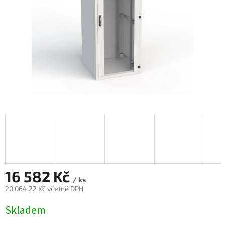
16 582 Kč
/ ks
20 064,22 Kč včetně DPH
Měrná
Skladem
cena: