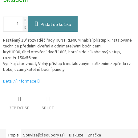
cena:
Přidat do košíku
Nástěnný 19" rozvaděč řady RUN PREMIUM nabízí přístup k instalované
technice předními dveřmi a odnímatelnými bočnicemi.
krytí IP30, úhel otevření dveří 180°, horní a dolní kabelový vstup,
rozměr 150×56mm
Vynikající pevnost, Volný přístup k instalovaným zařízením zepředu i z
boku, uzamykatelné boční panely.
Detailní informace
ZEPTAT SE
SDÍLET
Popis
Související soubory (1)
Diskuze
Značka