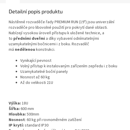
Detailní popis produktu
Nástěnné rozvaděče řady PREMIUM RUN (19") jsou univerzální
rozvaděče pro libovolné použití pro pokrytí dané oblasti.
Nabízejí vysokou úroveň přístupu k uložené technice, a
to
předními dveřmi
a díky vybavení odnímatelnými
uzamykatelnými bočnicemi i z boku. Rozvaděč
má
nedělenou
konstrukci.
Vynikající pevnost
Volný přístup k instalovaným zařízením zepředu i z boku
Uzamykatelné boční panely
Nosnost až 60 kg
Až do velikosti 21U
Výška:
18U
Šířka:
600 mm
Hloubka:
500mm
Nosnost
: 60 kg při rovnoměrném zatížení
IP krytí:
standard IP30