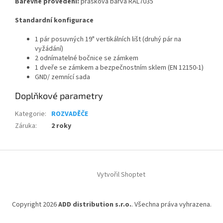
Barevné provedení:
prášková barva
RAL7035
Standardní konfigurace
1 pár posuvných 19" vertikálních lišt (druhý pár na
vyžádání)
2 odnímatelné bočnice se zámkem
1 dveře se zámkem a bezpečnostním sklem (EN 12150-1)
GND/ zemnící sada
Doplňkové parametry
Kategorie
:
ROZVADĚČE
Záruka
:
2 roky
Z
á
Vytvořil Shoptet
p
a
t
Copyright 2026
ADD distribution s.r.o.
. Všechna práva vyhrazena.
í