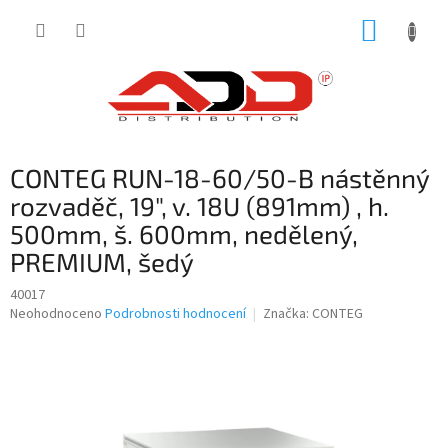
Přejít
NÁKUP
na
obsah
KOŠÍK
CONTEG RUN-18-60/50-B nástěnný
rozvaděč, 19", v. 18U (891mm) , h.
500mm, š. 600mm, nedělený,
PREMIUM, šedý
40017
Průměrné
Neohodnoceno
Podrobnosti hodnocení
Značka:
CONTEG
hodnocení
produktu
je
0,0
z
5
hvězdiček.