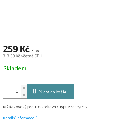
259 Kč
/ ks
313,39 Kč včetně DPH
Měrná
Skladem
cena:
Přidat do košíku
Držák kovový pro 10 svorkovnic typu Krone/LSA
Detailní informace