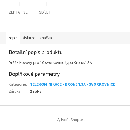
ZEPTAT SE
SDÍLET
Popis
Diskuze
Značka
Detailní popis produktu
Držák kovový pro 10 svorkovnic typu Krone/LSA
Doplňkové parametry
Kategorie
:
TELEKOMINIKACE - KRONE/LSA - SVORKOVNICE
Záruka
:
2 roky
Z
á
Vytvořil Shoptet
p
a