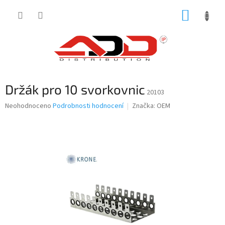
Přejít
NÁKUP
na
obsah
KOŠÍK
Držák pro 10 svorkovnic
20103
Průměrné
Neohodnoceno
Podrobnosti hodnocení
Značka:
OEM
hodnocení
produktu
je
0,0
z
5
hvězdiček.