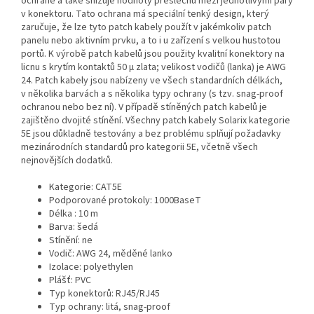
ochraně a také snižuje hodnoty přeslechu mezi jednotlivými páry
v konektoru. Tato ochrana má speciální tenký design, který
zaručuje, že lze tyto patch kabely použít v jakémkoliv patch
panelu nebo aktivním prvku, a to i u zařízení s velkou hustotou
portů. K výrobě patch kabelů jsou použity kvalitní konektory na
licnu s krytím kontaktů 50 µ zlata; velikost vodičů (lanka) je AWG
24. Patch kabely jsou nabízeny ve všech standardních délkách,
v několika barvách a s několika typy ochrany (s tzv. snag-proof
ochranou nebo bez ní). V případě stíněných patch kabelů je
zajištěno dvojité stínění. Všechny patch kabely Solarix kategorie
5E jsou důkladně testovány a bez problému splňují požadavky
mezinárodních standardů pro kategorii 5E, včetně všech
nejnovějších dodatků.
Kategorie
: CAT5E
Podporované protokoly
: 1000BaseT
Délka
: 10 m
Barva
: šedá
Stínění
: ne
Vodič
: AWG 24, měděné lanko
Izolace
: polyethylen
Plášť
: PVC
Typ konektorů
: RJ45/RJ45
Typ ochrany
: litá, snag-proof