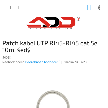
Přejít
NÁKUP
na
obsah
KOŠÍK
Patch kabel UTP RJ45-RJ45 cat.5e,
10m, šedý
50028
Průměrné
Neohodnoceno
Podrobnosti hodnocení
Značka:
SOLARIX
hodnocení
produktu
je
0,0
z
5
hvězdiček.