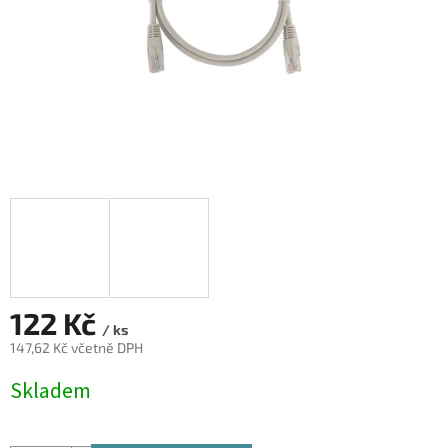
122 Kč
/ ks
147,62 Kč včetně DPH
Měrná
Skladem
cena: