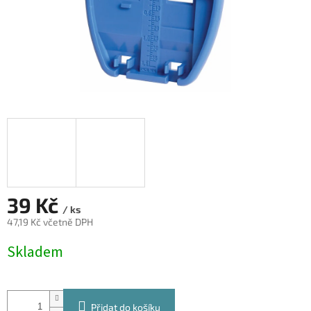
39 Kč
/ ks
47,19 Kč včetně DPH
Měrná
Skladem
cena:
Přidat do košíku