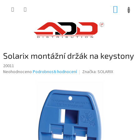
Přejít
NÁKUP
na
obsah
KOŠÍK
Solarix montážní držák na keystony
20011
Průměrné
Neohodnoceno
Podrobnosti hodnocení
Značka:
SOLARIX
hodnocení
produktu
je
0,0
z
5
hvězdiček.