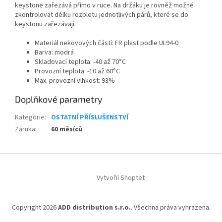
keystone zařezává přímo v ruce. Na držáku je rovněž možné
zkontrolovat délku rozpletu jednotlivých párů, které se do
keystonu zařezávají.
Materiál nekovových částí
: FR plast podle UL94-0
Barva
: modrá
Skladovací teplota
: -40 až 70°C
Provozní teplota
: -10 až 60°C
Max. provozní vlhkost
: 93%
Doplňkové parametry
Kategorie
:
OSTATNÍ PŘÍSLUŠENSTVÍ
Záruka
:
60 měsíců
Z
á
Vytvořil Shoptet
p
a
t
Copyright 2026
ADD distribution s.r.o.
. Všechna práva vyhrazena.
í