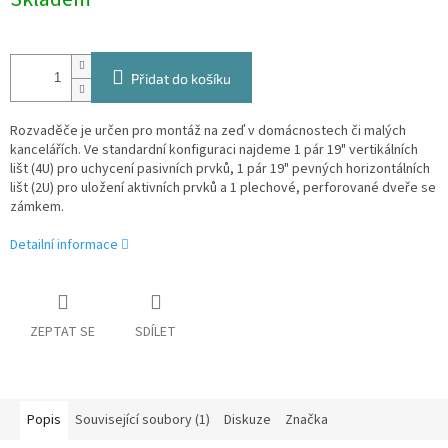
cena:
Přidat do košíku
Rozvaděče je určen pro montáž na zeď v domácnostech či malých
kancelářích. Ve standardní konfiguraci najdeme 1 pár 19" vertikálních
lišt (4U) pro uchycení pasivních prvků, 1 pár 19" pevných horizontálních
lišt (2U) pro uložení aktivních prvků a 1 plechové, perforované dveře se
zámkem.
Detailní informace
ZEPTAT SE
SDÍLET
Popis
Související soubory (1)
Diskuze
Značka