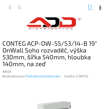
Přejít
NÁKUP
na
obsah
KOŠÍK
CONTEG ACP-OW-55/53/14-B 19"
OnWall Soho rozvaděč, výška
530mm, šířka 540mm, hloubka
140mm, na zeď
40029
Průměrné
Neohodnoceno
Podrobnosti hodnocení
Značka:
CONTEG
hodnocení
produktu
je
0,0
z
5
hvězdiček.