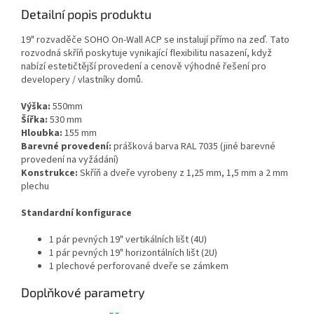
Detailní popis produktu
19" rozvaděče SOHO On-Wall ACP se instalují přímo na zeď. Tato
rozvodná skříň poskytuje vynikající flexibilitu nasazení, když
nabízí estetičtější provedení a cenově výhodné řešení pro
developery / vlastníky domů.
Výška:
550mm
Šířka:
530 mm
Hloubka:
155 mm
Barevné provedení:
prášková barva
RAL 7035
(jiné barevné
provedení na vyžádání)
Konstrukce:
Skříň a dveře vyrobeny z 1,25 mm, 1,5 mm a 2 mm
plechu
Standardní konfigurace
1 pár pevných 19" vertikálních lišt (4U)
1 pár pevných 19" horizontálních lišt (2U)
1 plechové perforované dveře se zámkem
Doplňkové parametry