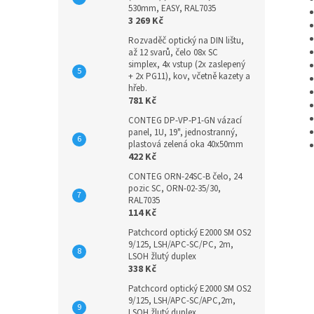
530mm, EASY, RAL7035
3 269 Kč
Rozvaděč optický na DIN lištu,
až 12 svarů, čelo 08x SC
simplex, 4x vstup (2x zaslepený
+ 2x PG11), kov, včetně kazety a
hřeb.
781 Kč
CONTEG DP-VP-P1-GN vázací
panel, 1U, 19", jednostranný,
plastová zelená oka 40x50mm
422 Kč
CONTEG ORN-24SC-B čelo, 24
pozic SC, ORN-02-35/30,
RAL7035
114 Kč
Patchcord optický E2000 SM OS2
9/125, LSH/APC-SC/PC, 2m,
LSOH žlutý duplex
338 Kč
Patchcord optický E2000 SM OS2
9/125, LSH/APC-SC/APC,2m,
LSOH žlutý duplex