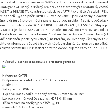
alační kabel Solarix s označením SXKD-5E-UTP-PE je spolehlivý venkovní nes
l kategorie 5E, který je určený pro provoz ethernetových protokolů, včetn
BASE-T a 5GBASE-T*. Konstrukce kabelu je U/UTP, typ pláště UV stabilní PE s
ce na oheň F
a stupněm krytí IP67. Vodiče kabelu jsou vyrobeny z kvalitníh
ca
ného drátu s čistotou mědi 99,97%. Kabel bez problémů splňuje požadav
zinárodních standardů ISO/IEC 11801, EN 50173 a ANSI/TIA 568.2-D. Stejně ja
ly Solarix, je i kabel SXKD-5E-UTP-PE značen metráží po 1 m v rozsahu od 0 
l je dodáván ve vysoce odolném třívrstvém leštěném kartónovém boxu (v
vně odlišeném podle typu kabelu), na kterém jsou uvedeny všechny nezby
uktové informace, včetně čárových kódů, výrobní šarže, popisu a nejdůleži
nických parametrů. Při instalaci do země doporučujeme vždy použít HDPE c
Klíčové vlastnosti kabelu Solarix kategorie 5E
Kategorie
: CAT5E
Podporované protokoly
: 2.5/5GBASE-T a nižší
Stínění
: ne
Šířka pásma
: 100 MHz
Typ a velikost vodiče
: měděný drát 0, 50 mm ± 0, 005 mm
Izolace a průměr vodiče s izolací
: HDPE 0, 88 mm
Třída reakce na oheň; typ pláště
: F
, PE
ca
Barva pláště
: černá RAL 9005