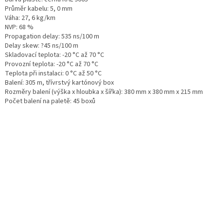
Průměr kabelu
: 5, 0 mm
Váha
: 27, 6 kg/km
NVP
: 68 %
Propagation delay
: 535 ns/100 m
Delay skew
: ?45 ns/100 m
Skladovací teplota
: -20 °C až 70 °C
Provozní teplota
: -20 °C až 70 °C
Teplota při instalaci
: 0 °C až 50 °C
Balení
: 305 m, třívrstvý kartónový box
Rozměry balení (výška x hloubka x šířka)
: 380 mm x 380 mm x 215 mm
Počet balení na paletě
: 45 boxů