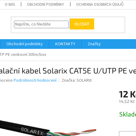
O NÁS
OBCHODNÍ PODMÍNKY
OCHRANA OSOBNÍCH ÚDAJŮ
HLEDAT
Obchodní podmínky
KONTAKTY
Značky
/UTP PE venkovní 305m/box
alační kabel Solarix CAT5E U/UTP PE
né
noceno
Podrobnosti hodnocení
Značka:
SOLARIX
ní
12 
u
14,52 Kč
Měrná
Skla
cena:
ek.