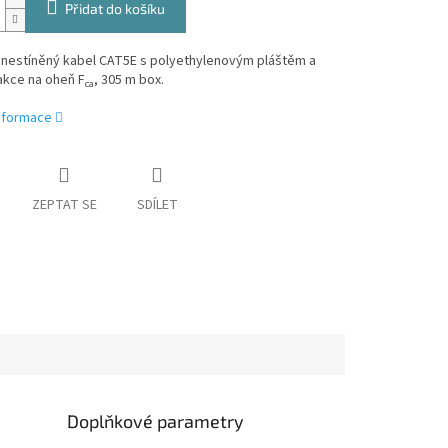
Přidat do košíku
 nestíněný kabel CAT5E s polyethylenovým pláštěm a
akce na oheň F
, 305 m box.
ca
informace
ZEPTAT SE
SDÍLET
Doplňkové parametry