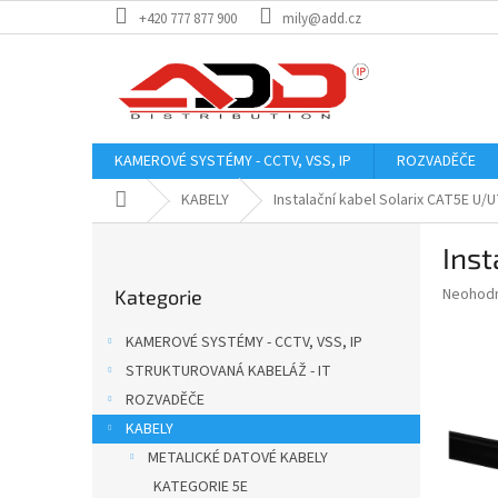
Přejít
+420 777 877 900
mily@add.cz
na
obsah
KAMEROVÉ SYSTÉMY - CCTV, VSS, IP
ROZVADĚČE
Domů
KABELY
Instalační kabel Solarix CAT5E U
P
Inst
o
Přeskočit
s
Průměr
Neohod
Kategorie
kategorie
t
hodnoce
r
produkt
KAMEROVÉ SYSTÉMY - CCTV, VSS, IP
a
je
STRUKTUROVANÁ KABELÁŽ - IT
0,0
n
z
ROZVADĚČE
n
5
í
KABELY
hvězdič
p
METALICKÉ DATOVÉ KABELY
a
KATEGORIE 5E