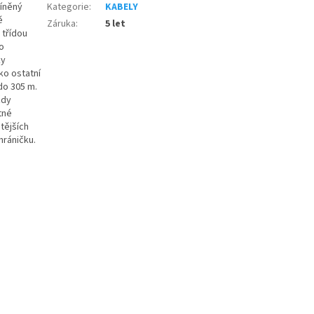
tíněný
Kategorie
:
KABELY
ě
Záruka
:
5 let
 třídou
o
ky
ko ostatní
do 305 m.
ždy
tné
tějších
hráničku.