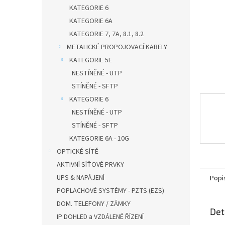
n
KATEGORIE 6
e
KATEGORIE 6A
l
KATEGORIE 7, 7A, 8.1, 8.2
METALICKÉ PROPOJOVACÍ KABELY
KATEGORIE 5E
NESTÍNĚNÉ - UTP
STÍNĚNÉ - SFTP
KATEGORIE 6
NESTÍNĚNÉ - UTP
STÍNĚNÉ - SFTP
KATEGORIE 6A - 10G
OPTICKÉ SÍTĚ
AKTIVNÍ SÍŤOVÉ PRVKY
UPS & NAPÁJENÍ
Popi
POPLACHOVÉ SYSTÉMY - PZTS (EZS)
DOM. TELEFONY / ZÁMKY
Det
IP DOHLED a VZDÁLENÉ ŘÍZENÍ