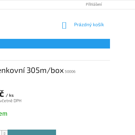
Přihlášení
NÁKUPNÍ
Prázdný košík
KOŠÍK
 venkovní 305m/box
50006
Kč
/ ks
 včetně DPH
dem