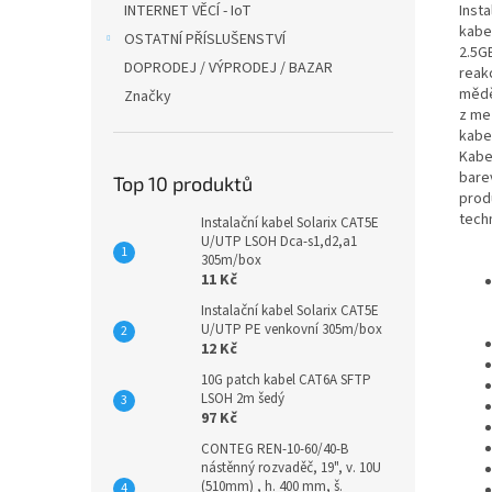
Inst
INTERNET VĚCÍ - IoT
kabe
OSTATNÍ PŘÍSLUŠENSTVÍ
2.5G
DOPRODEJ / VÝPRODEJ / BAZAR
reak
mědě
Značky
z me
kabe
Kabe
bare
Top 10 produktů
prod
tech
Instalační kabel Solarix CAT5E
U/UTP LSOH Dca-s1,d2,a1
305m/box
11 Kč
Instalační kabel Solarix CAT5E
U/UTP PE venkovní 305m/box
12 Kč
10G patch kabel CAT6A SFTP
LSOH 2m šedý
97 Kč
CONTEG REN-10-60/40-B
nástěnný rozvaděč, 19", v. 10U
(510mm) , h. 400 mm, š.