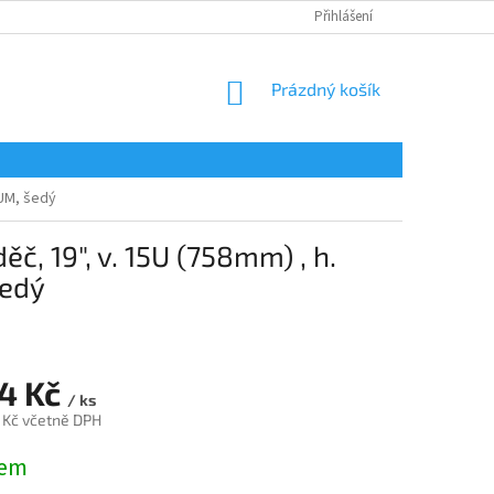
Přihlášení
NÁKUPNÍ
Prázdný košík
KOŠÍK
IUM, šedý
 19", v. 15U (758mm) , h.
šedý
24 Kč
/ ks
 Kč včetně DPH
dem