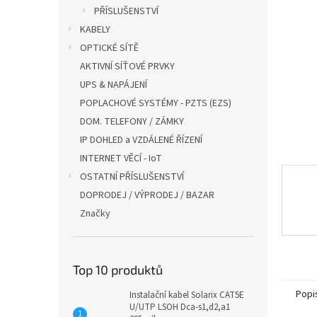
n
PŘÍSLUŠENSTVÍ
e
KABELY
l
OPTICKÉ SÍTĚ
AKTIVNÍ SÍŤOVÉ PRVKY
UPS & NAPÁJENÍ
POPLACHOVÉ SYSTÉMY - PZTS (EZS)
DOM. TELEFONY / ZÁMKY
IP DOHLED a VZDÁLENÉ ŘÍZENÍ
INTERNET VĚCÍ - IoT
OSTATNÍ PŘÍSLUŠENSTVÍ
DOPRODEJ / VÝPRODEJ / BAZAR
Značky
Top 10 produktů
Popi
Instalační kabel Solarix CAT5E
U/UTP LSOH Dca-s1,d2,a1