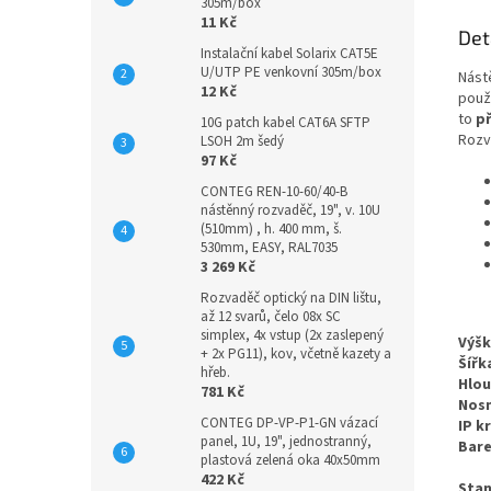
305m/box
11 Kč
Det
Instalační kabel Solarix CAT5E
U/UTP PE venkovní 305m/box
Nást
12 Kč
použi
to
p
10G patch kabel CAT6A SFTP
Rozv
LSOH 2m šedý
97 Kč
CONTEG REN-10-60/40-B
nástěnný rozvaděč, 19", v. 10U
(510mm) , h. 400 mm, š.
530mm, EASY, RAL7035
3 269 Kč
Rozvaděč optický na DIN lištu,
až 12 svarů, čelo 08x SC
simplex, 4x vstup (2x zaslepený
Výšk
+ 2x PG11), kov, včetně kazety a
Šířk
hřeb.
Hlou
781 Kč
Nos
CONTEG DP-VP-P1-GN vázací
IP kr
panel, 1U, 19", jednostranný,
Bare
plastová zelená oka 40x50mm
422 Kč
Stan