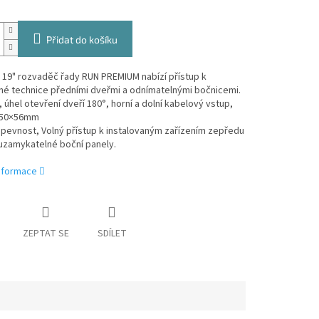
Přidat do košíku
 19" rozvaděč řady RUN PREMIUM nabízí přístup k
né technice předními dveřmi a odnímatelnými bočnicemi.
0, úhel otevření dveří 180°, horní a dolní kabelový vstup,
150×56mm
í pevnost, Volný přístup k instalovaným zařízením zepředu
 uzamykatelné boční panely.
informace
ZEPTAT SE
SDÍLET