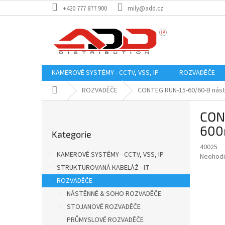
Přejít
+420 777 877 900
mily@add.cz
na
obsah
KAMEROVÉ SYSTÉMY - CCTV, VSS, IP
ROZVADĚČE
Domů
ROZVADĚČE
CONTEG RUN-15-60/60-B nástě
P
CONT
o
Přeskočit
s
600
Kategorie
kategorie
t
40025
r
KAMEROVÉ SYSTÉMY - CCTV, VSS, IP
Průměr
Neohod
a
hodnoce
STRUKTUROVANÁ KABELÁŽ - IT
n
produkt
ROZVADĚČE
n
je
í
NÁSTĚNNÉ & SOHO ROZVADĚČE
0,0
z
p
STOJANOVÉ ROZVADĚČE
5
a
PRŮMYSLOVÉ ROZVADĚČE
hvězdič