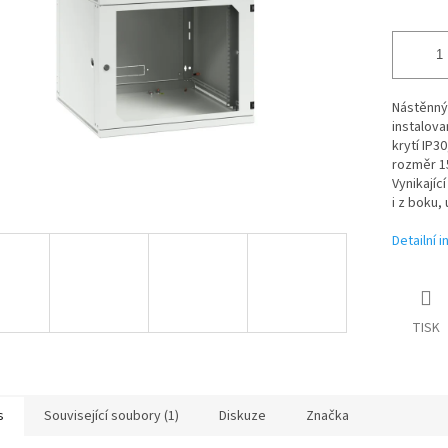
Nástěnný
instalova
krytí IP3
rozměr 
Vynikajíc
i z boku,
Detailní 
TISK
s
Související soubory (1)
Diskuze
Značka