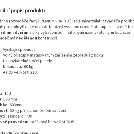
ailní popis produktu
ěnné rozvaděče řady PREMIUM RUN (19") jsou univerzální rozvaděče pro lib
tí pro pokrytí dané oblasti. Nabízejí vysokou úroveň přístupu k uložené tec
ředními dveřmi
a díky vybavení odnímatelnými uzamykatelnými bočnicemi i
aděč má
nedělenou
konstrukci.
Vynikající pevnost
Volný přístup k instalovaným zařízením zepředu i z boku
Uzamykatelné boční panely
Nosnost až 60 kg
Až do velikosti 21U
a:
15U
a:
600 mm
bka:
600mm
nost
: 60 kg při rovnoměrném zatížení
ytí:
standard IP30
vné provedení:
prášková barva
RAL7035
dardní konfigurace