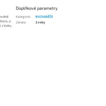
Doplňkové parametry
ovolné
Kategorie
:
ROZVADĚČE
hnice, a
Záruka
:
2 roky
 z boku.