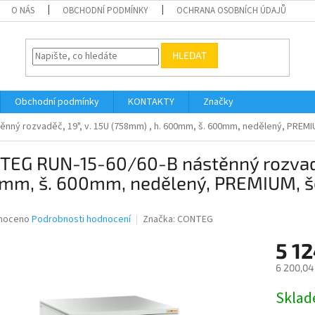
O NÁS
OBCHODNÍ PODMÍNKY
OCHRANA OSOBNÍCH ÚDAJŮ
HLEDAT
Obchodní podmínky
KONTAKTY
Značky
nný rozvaděč, 19", v. 15U (758mm) , h. 600mm, š. 600mm, nedělený, PREM
EG RUN-15-60/60-B nástěnný rozvaděč,
mm, š. 600mm, nedělený, PREMIUM, 
né
noceno
Podrobnosti hodnocení
Značka:
CONTEG
ní
5 1
u
6 200,04
Měrná
Skla
cena:
ek.