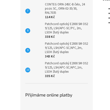
CONTEG ORN-24SC-B čelo, 24
pozic SC, ORN-02-35/30,
RAL7035
114 Kč
Patchcord optický E2000 SM OS2
9/125, LSH/APC-SC/PC, 2m,
LSOH žlutý duplex
338 Kč
Patchcord optický E2000 SM OS2
9/125, LSH/APC-SC/APC,2m,
LSOH žlutý duplex
343 Kč
Patchcord optický E2000 SM OS2
9/125, LSH/APC-SC/APC,1m,
LSOH žlutý duplex
335 Kč
Přijímáme online platby