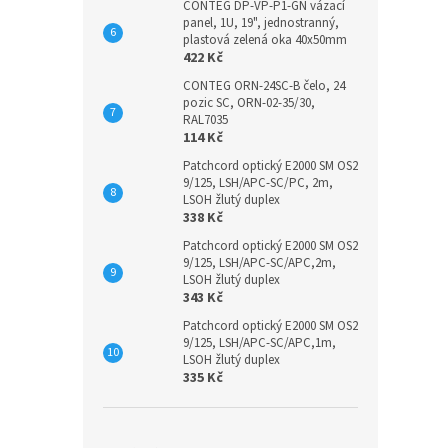
CONTEG DP-VP-P1-GN vázací
panel, 1U, 19", jednostranný,
plastová zelená oka 40x50mm
422 Kč
CONTEG ORN-24SC-B čelo, 24
pozic SC, ORN-02-35/30,
RAL7035
114 Kč
Patchcord optický E2000 SM OS2
9/125, LSH/APC-SC/PC, 2m,
LSOH žlutý duplex
338 Kč
Patchcord optický E2000 SM OS2
9/125, LSH/APC-SC/APC,2m,
LSOH žlutý duplex
343 Kč
Patchcord optický E2000 SM OS2
9/125, LSH/APC-SC/APC,1m,
LSOH žlutý duplex
335 Kč