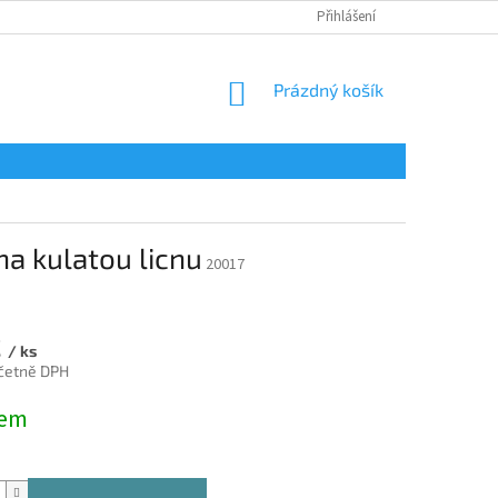
Přihlášení
NÁKUPNÍ
Prázdný košík
KOŠÍK
a kulatou licnu
20017
č
/ ks
včetně DPH
dem