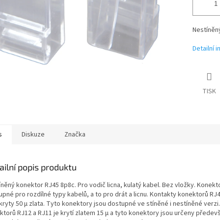
Nestíněný
Detailní 
TISK
s
Diskuze
Značka
ailní popis produktu
něný konektor RJ45 8p8c. Pro vodič licna, kulatý kabel. Bez vložky. Konekt
upné pro rozdílné typy kabelů, a to pro drát a licnu. Kontakty konektorů R
kryty 50 µ zlata. Tyto konektory jsou dostupné ve stíněné i nestíněné verzi
ktorů RJ12 a RJ11 je krytí zlatem 15 µ a tyto konektory jsou určeny předev