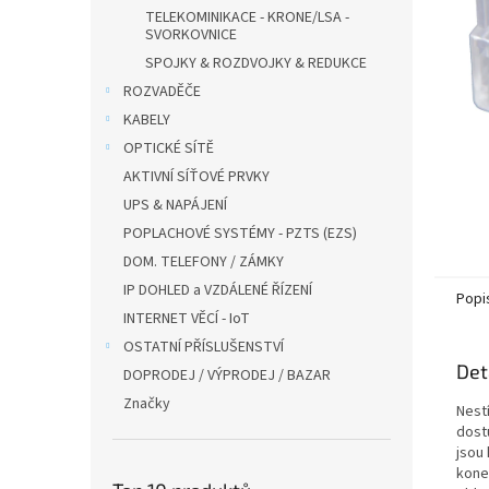
n
TELEKOMINIKACE - KRONE/LSA -
e
SVORKOVNICE
l
SPOJKY & ROZDVOJKY & REDUKCE
ROZVADĚČE
KABELY
OPTICKÉ SÍTĚ
AKTIVNÍ SÍŤOVÉ PRVKY
UPS & NAPÁJENÍ
POPLACHOVÉ SYSTÉMY - PZTS (EZS)
DOM. TELEFONY / ZÁMKY
IP DOHLED a VZDÁLENÉ ŘÍZENÍ
Popi
INTERNET VĚCÍ - IoT
OSTATNÍ PŘÍSLUŠENSTVÍ
Det
DOPRODEJ / VÝPRODEJ / BAZAR
Značky
Nestí
dost
jsou 
kone