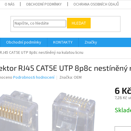
O NÁS
OBCHODNÍ PODMÍNKY
OCHRANA OSOBNÍCH ÚDAJŮ
HLEDAT
Obchodní podmínky
KONTAKTY
Značky
RJ45 CAT5E UTP 8p8c nestíněný na kulatou licnu
ktor RJ45 CAT5E UTP 8p8c nestíněný n
né
noceno
Podrobnosti hodnocení
Značka:
OEM
ní
6 K
u
7,26 Kč 
Měrná
Skla
cena:
ek.