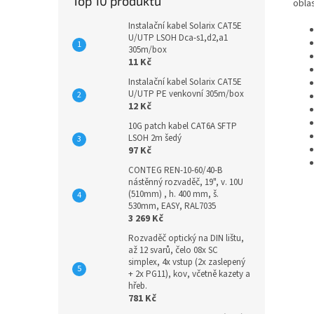
Top 10 produktů
obla
Instalační kabel Solarix CAT5E
U/UTP LSOH Dca-s1,d2,a1
305m/box
11 Kč
Instalační kabel Solarix CAT5E
U/UTP PE venkovní 305m/box
12 Kč
10G patch kabel CAT6A SFTP
LSOH 2m šedý
97 Kč
CONTEG REN-10-60/40-B
nástěnný rozvaděč, 19", v. 10U
(510mm) , h. 400 mm, š.
530mm, EASY, RAL7035
3 269 Kč
Rozvaděč optický na DIN lištu,
až 12 svarů, čelo 08x SC
simplex, 4x vstup (2x zaslepený
+ 2x PG11), kov, včetně kazety a
hřeb.
781 Kč