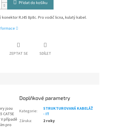
Přidat do košíku
 konektor RJ45 8p8c. Pro vodič licna, kulatý kabel.
informace
ZEPTAT SE
SDÍLET
Doplňkové parametry
ory jsou
STRUKTUROVANÁ KABELÁŽ
Kategorie
:
J45 CAT5E
- IT
. V případě
Záruka
:
2 roky
ším pro