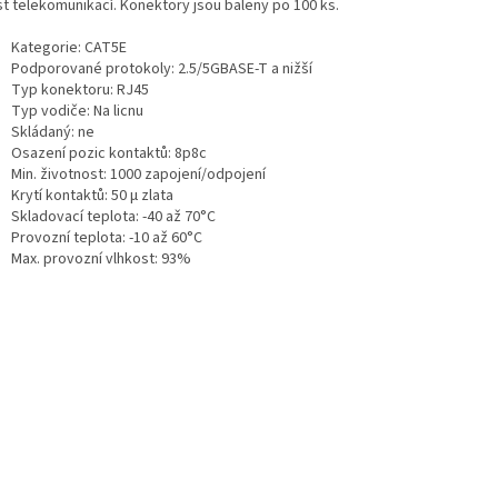
st telekomunikací. Konektory jsou baleny po 100 ks.
Kategorie
: CAT5E
Podporované protokoly
: 2.5/5GBASE-T a nižší
Typ konektoru
: RJ45
Typ vodiče
: Na licnu
Skládaný
: ne
Osazení pozic kontaktů
: 8p8c
Min. životnost
: 1000 zapojení/odpojení
Krytí kontaktů
: 50 µ zlata
Skladovací teplota
: -40 až 70°C
Provozní teplota
: -10 až 60°C
Max. provozní vlhkost
: 93%