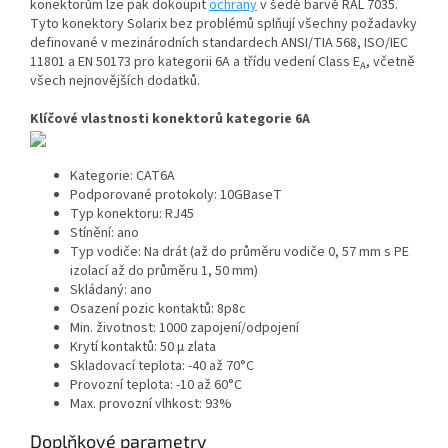
konektorům lze pak dokoupit
ochrany
v šedé barvě RAL 7035.
Tyto konektory Solarix bez problémů splňují všechny požadavky
definované v mezinárodních standardech ANSI/TIA 568, ISO/IEC
11801 a EN 50173 pro kategorii 6A a třídu vedení Class E
, včetně
A
všech nejnovějších dodatků.
Klíčové vlastnosti konektorů kategorie 6A
Kategorie
: CAT6A
Podporované protokoly
: 10GBaseT
Typ konektoru
: RJ45
Stínění
: ano
Typ vodiče
: Na drát (až do průměru vodiče 0, 57 mm s PE
izolací až do průměru 1, 50 mm)
Skládaný
: ano
Osazení pozic kontaktů
: 8p8c
Min. životnost
: 1000 zapojení/odpojení
Krytí kontaktů
: 50 µ zlata
Skladovací teplota
: -40 až 70°C
Provozní teplota
: -10 až 60°C
Max. provozní vlhkost
: 93%
Doplňkové parametry