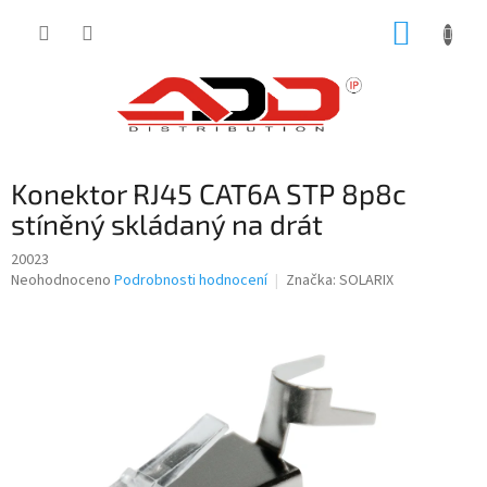
Přejít
NÁKUP
na
obsah
KOŠÍK
Konektor RJ45 CAT6A STP 8p8c
stíněný skládaný na drát
20023
Průměrné
Neohodnoceno
Podrobnosti hodnocení
Značka:
SOLARIX
hodnocení
produktu
je
0,0
z
5
hvězdiček.