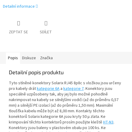
Detailní informace
ZEPTAT SE
SDÍLET
Popis
Diskuze
Značka
Detailní popis produktu
Tyto stíněné konektory Solarix RJ45 8p8c s vložkou jsou určeny
pro kabely drát
kategorie 6A
a
kategorie 7
. Konektory jsou
speciálně uzpůsobeny tak, aby jej bylo možné pohodlně
nakrimpovat na kabely se silnějšími vodiči (až do průměru 0,57
mm) a silnější PE izolací (až do průměru 1,50 mm). Maximální
tloušťka kabelu může být až 8,00 mm. Kontakty těchto
konektorů Solarix kategorie 6A jsou kryty 50 µ zlata. Ke
krimpování těchto kontektorů prosím použijte kleště
HT-N3
.
Konektory jsou baleny v plastovém obalu po 100 ks. Ke