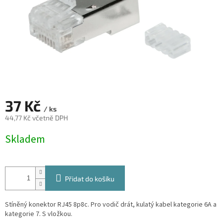
37 Kč
/ ks
44,77 Kč včetně DPH
Měrná
Skladem
cena:
Přidat do košíku
Stíněný konektor RJ45 8p8c. Pro vodič drát, kulatý kabel kategorie 6A a
kategorie 7. S vložkou.