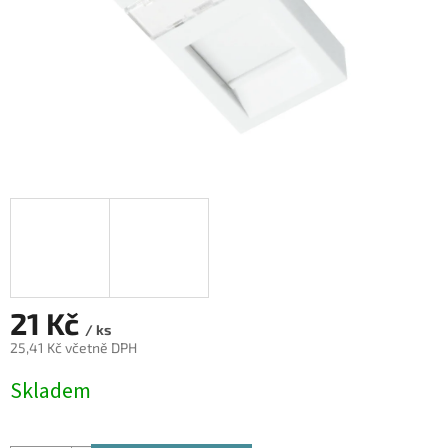
21 Kč
/ ks
25,41 Kč včetně DPH
Měrná
Skladem
cena: