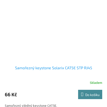
Samořezný keystone Solarix CAT5E STP RJ45
Skladem
66 Kč
Do košíku
Samořezný stíněný keystone CAT5E.