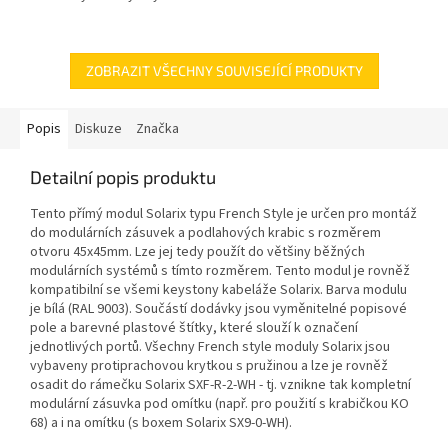
ZOBRAZIT VŠECHNY SOUVISEJÍCÍ PRODUKTY
Popis
Diskuze
Značka
Detailní popis produktu
Tento přímý modul Solarix typu French Style je určen pro montáž
do modulárních zásuvek a podlahových krabic s rozměrem
otvoru 45x45mm. Lze jej tedy použít do většiny běžných
modulárních systémů s tímto rozměrem. Tento modul je rovněž
kompatibilní se všemi keystony kabeláže Solarix. Barva modulu
je bílá (RAL 9003). Součástí dodávky jsou vyměnitelné popisové
pole a barevné plastové štítky, které slouží k označení
jednotlivých portů. Všechny French style moduly Solarix jsou
vybaveny protiprachovou krytkou s pružinou a lze je rovněž
osadit do rámečku Solarix SXF-R-2-WH - tj. vznikne tak kompletní
modulární zásuvka pod omítku (např. pro použití s krabičkou KO
68) a i na omítku (s boxem Solarix SX9-0-WH).