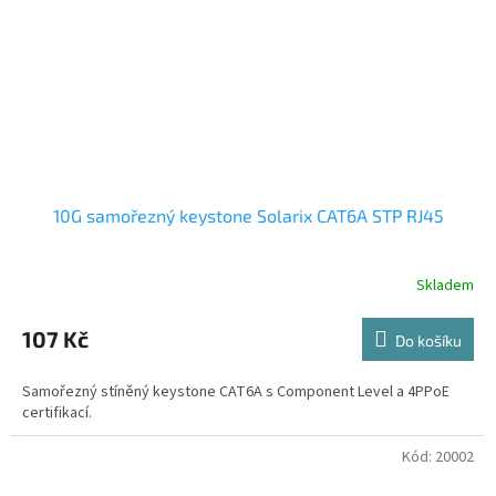
10G samořezný keystone Solarix CAT6A STP RJ45
Skladem
107 Kč
Do košíku
Samořezný stíněný keystone CAT6A s Component Level a 4PPoE
certifikací.
Kód:
20002