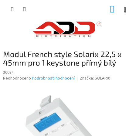
Přejít
NÁKUP
na
obsah
KOŠÍK
Modul French style Solarix 22,5 x
45mm pro 1 keystone přímý bílý
20084
Průměrné
Neohodnoceno
Podrobnosti hodnocení
Značka:
SOLARIX
hodnocení
produktu
je
0,0
z
5
hvězdiček.