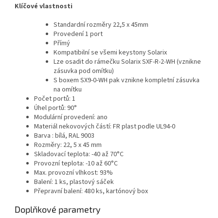
Klíčové vlastnosti
Standardní rozměry 22,5 x 45mm
Provedení 1 port
Přímý
Kompatibilní se všemi keystony Solarix
Lze osadit do rámečku Solarix SXF-R-2-WH (vznikne
zásuvka pod omítku)
S boxem SX9-0-WH pak vznikne kompletní zásuvka
na omítku
Počet portů
: 1
Úhel portů
: 90°
Modulární provedení
: ano
Materiál nekovových částí
: FR plast podle UL94-0
Barva
: bílá, RAL 9003
Rozměry
: 22, 5 x 45 mm
Skladovací teplota
: -40 až 70°C
Provozní teplota
: -10 až 60°C
Max. provozní vlhkost
: 93%
Balení
: 1 ks, plastový sáček
Přepravní balení
: 480 ks, kartónový box
Doplňkové parametry