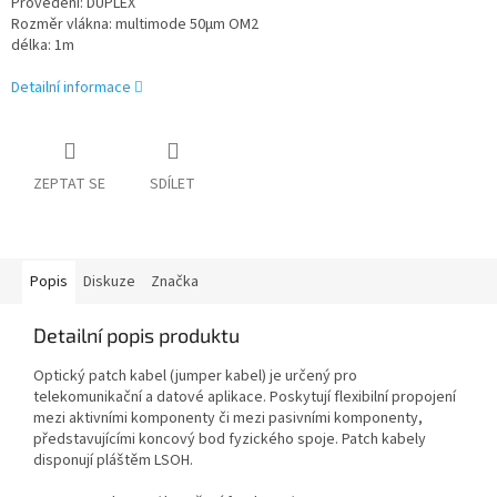
Provedení: DUPLEX
Rozměr vlákna: multimode 50
µm OM2
délka: 1m
Detailní informace
ZEPTAT SE
SDÍLET
Popis
Diskuze
Značka
Detailní popis produktu
Optický patch kabel (jumper kabel) je určený pro
telekomunikační a datové aplikace. Poskytují flexibilní propojení
mezi aktivními komponenty či mezi pasivními komponenty,
představujícími koncový bod fyzického spoje. Patch kabely
disponují pláštěm LSOH.