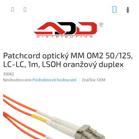
Přejít
NÁKUP
na
obsah
KOŠÍK
Patchcord optický MM OM2 50/125,
LC-LC, 1m, LSOH oranžový duplex
30062
Průměrné
Neohodnoceno
Podrobnosti hodnocení
Značka:
OEM
hodnocení
produktu
je
0,0
z
5
hvězdiček.