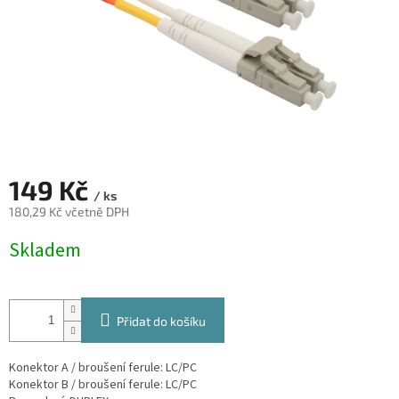
149 Kč
/ ks
180,29 Kč včetně DPH
Měrná
Skladem
cena:
Přidat do košíku
Konektor A / broušení ferule: LC/PC
Konektor B / broušení ferule: LC/PC