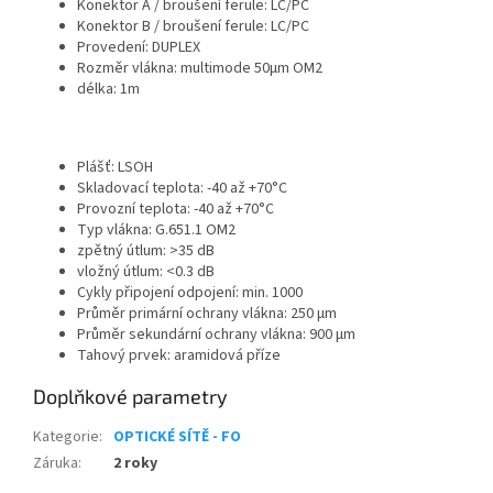
Konektor A / broušení ferule: LC/PC
Konektor B / broušení ferule: LC/PC
Provedení: DUPLEX
Rozměr vlákna: multimode 50
µm OM2
délka: 1m
Plášť: LSOH
Skladovací teplota: -40 až +70°C
Provozní teplota: -40 až +70°C
Typ vlákna: G.651.1 OM2
zpětný útlum: >35 dB
vložný útlum: <0.3 dB
Cykly připojení odpojení: min. 1000
Průměr primární ochrany vlákna: 250 µm
Průměr sekundární ochrany vlákna: 900 µm
Tahový prvek: aramidová příze
Doplňkové parametry
Kategorie
:
OPTICKÉ SÍTĚ - FO
Záruka
:
2 roky