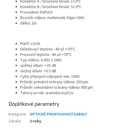
Konektor A / broušení ferule: LC/PC
Konektor B / broušení ferule: SC/PC
Provedení: DUPLEX
Rozměr vlákna: multimode 50
µm OM2
délka: 2m
Plášť: LSOH
Skladovací teplota: -40 až +70°C
Provozní teplota: -40 až +70°C
Typ vlákna: G.651.1 OM2
zpětný útlum: >35 dB
vložný útlum: <0.3 dB
Cykly připojení odpojení: min. 1000
Průměr primární ochrany vlákna: 250 µm
Průměr sekundární ochrany vlákna: 900 µm
Tahový prvek: aramidová příze
Doplňkové parametry
Kategorie
:
OPTICKÉ PROPOJOVACÍ KABELY
Záruka
:
2 roky