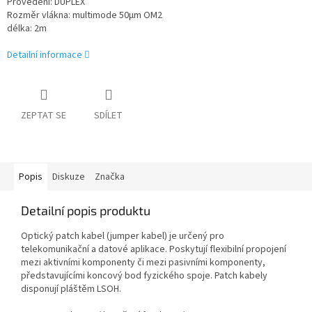
Provedení: DUPLEX
Rozměr vlákna: multimode 50
µm OM2
délka: 2m
Detailní informace
ZEPTAT SE
SDÍLET
Popis
Diskuze
Značka
Detailní popis produktu
Optický patch kabel (jumper kabel) je určený pro
telekomunikační a datové aplikace. Poskytují flexibilní propojení
mezi aktivními komponenty či mezi pasivními komponenty,
představujícími koncový bod fyzického spoje. Patch kabely
disponují pláštěm LSOH.