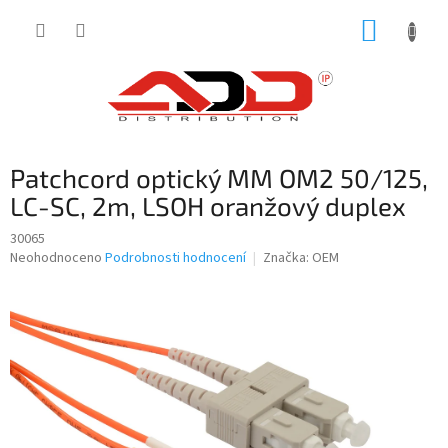
Přejít
NÁKUP
na
obsah
KOŠÍK
Patchcord optický MM OM2 50/125,
LC-SC, 2m, LSOH oranžový duplex
30065
Průměrné
Neohodnoceno
Podrobnosti hodnocení
Značka:
OEM
hodnocení
produktu
je
0,0
z
5
hvězdiček.