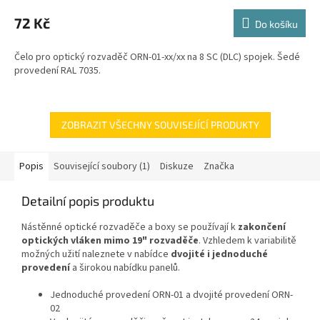
72 Kč
Do košíku
Čelo pro optický rozvaděč ORN-01-xx/xx na 8 SC (DLC) spojek. Šedé
provedení RAL 7035.
ZOBRAZIT VŠECHNY SOUVISEJÍCÍ PRODUKTY
Popis
Související soubory (1)
Diskuze
Značka
Detailní popis produktu
Nástěnné optické rozvaděče a boxy se používají k
zakončení
optických vláken mimo 19" rozvaděče
. Vzhledem k variabilitě
možných užití naleznete v nabídce
dvojité i jednoduché
provedení
a širokou nabídku panelů.
Jednoduché provedení ORN-01 a dvojité provedení ORN-
02