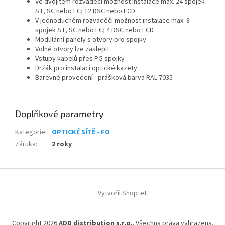
Ve dvojitém rozvaděči možnost instalace max. 24 spojek
ST, SC nebo FC; 12 DSC nebo FCD
V jednoduchém rozvaděči možnost instalace max. 8
spojek ST, SC nebo FC; 4 DSC nebo FCD
Modulární panely s otvory pro spojky
Volné otvory lze zaslepit
Vstupy kabelů přes PG spojky
Držák pro instalaci optické kazety
Barevné provedení - prášková barva RAL 7035
Doplňkové parametry
Kategorie
:
OPTICKÉ SÍTĚ - FO
Záruka
:
2 roky
Z
á
Vytvořil Shoptet
p
a
t
Copyright 2026
ADD distribution s.r.o.
. Všechna práva vyhrazena.