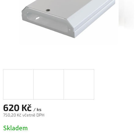
620 Kč
/ ks
750,20 Kč včetně DPH
Měrná
Skladem
cena: