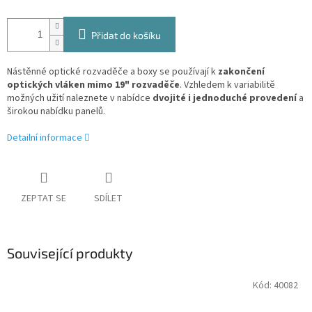
Přidat do košíku
Nástěnné optické rozvaděče a boxy se používají k
zakončení
optických vláken mimo 19" rozvaděče
. Vzhledem k variabilitě
možných užití naleznete v nabídce
dvojité i jednoduché provedení
a
širokou nabídku panelů.
Detailní informace
ZEPTAT SE
SDÍLET
Související produkty
Kód:
40082