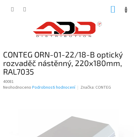
Přejít
NÁKUP
na
obsah
KOŠÍK
CONTEG ORN-01-22/18-B optický
rozvaděč nástěnný, 220x180mm,
RAL7035
40081
Průměrné
Neohodnoceno
Podrobnosti hodnocení
Značka:
CONTEG
hodnocení
produktu
je
0,0
z
5
hvězdiček.